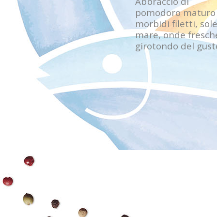
Abbraccio di
pomodoro maturo
morbidi filetti, sol
mare, onde fresch
girotondo del gust