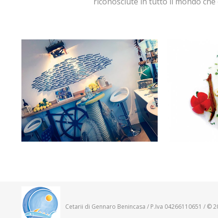
riconosciute in tutto il mondo che 
Cetarii di Gennaro Benincasa / P.Iva 04266110651 / © 