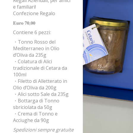
Regali Aziendali, per amici
e familiari!
Confezione Regalo
𝐄𝐮𝐫𝐨 𝟕𝟎
,
𝟎𝟎
Contiene 6 pezzi:
・Tonno Rosso del
Mediterraneo in Olio
d’Oliva da 235g
・Colatura di Alici
tradizionale di Cetara da
100ml
・Filetto di Alletterato in
Olio d’Oliva da 200g
・Alici sotto Sale da 235g
・Bottarga di Tonno
sbriciolata da 50g
・Crema di Tonno e
Acciughe da 90g
Spedizioni sempre gratuite