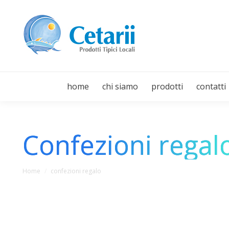
home
chi siamo
prodotti
contatti
Confezioni regal
You are here:
Home
confezioni regalo