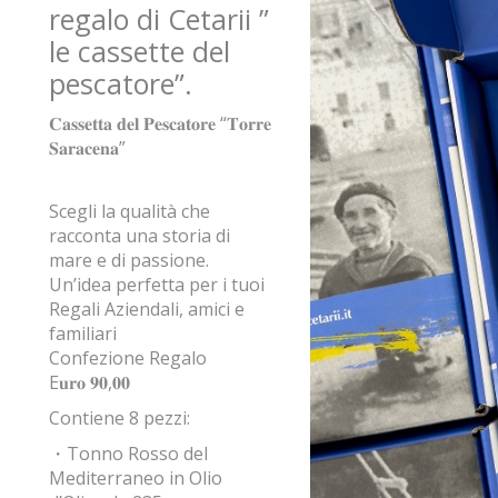
regalo di Cetarii ”
le cassette del
pescatore”.
𝐂𝐚𝐬𝐬𝐞𝐭𝐭𝐚 𝐝𝐞𝐥 𝐏𝐞𝐬𝐜𝐚𝐭𝐨𝐫𝐞
“
𝐓𝐨𝐫𝐫𝐞
𝐒𝐚𝐫𝐚𝐜𝐞𝐧𝐚
”
Scegli la qualità che
racconta una storia di
mare e di passione.
Un’idea perfetta per i tuoi
Regali Aziendali, amici e
familiari
Confezione Regalo
E
𝐮𝐫𝐨 𝟗𝟎
,
𝟎𝟎
Contiene 8 pezzi:
・Tonno Rosso del
Mediterraneo in Olio