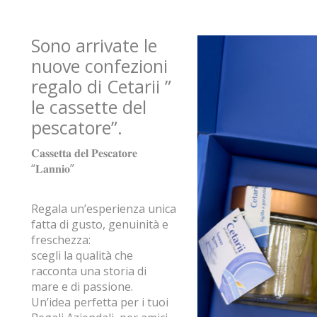
Sono arrivate le
nuove confezioni
regalo di Cetarii ”
le cassette del
pescatore”.
𝐂𝐚𝐬𝐬𝐞𝐭𝐭𝐚 𝐝𝐞𝐥 𝐏𝐞𝐬𝐜𝐚𝐭𝐨𝐫𝐞
“
𝐋𝐚𝐧𝐧𝐢𝐨
”
Regala un’esperienza unica
fatta di gusto, genuinità e
freschezza:
scegli la qualità che
racconta una storia di
mare e di passione.
Un’idea perfetta per i tuoi