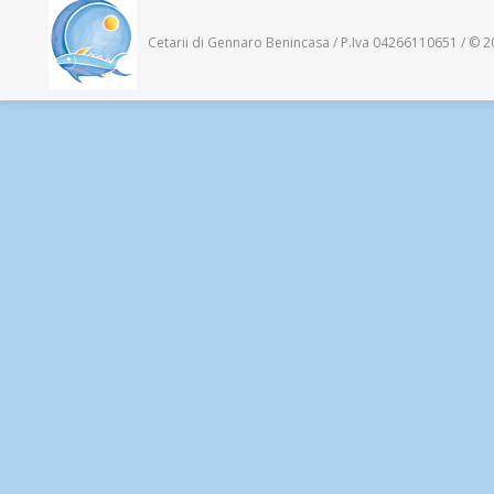
Cetarii di Gennaro Benincasa / P.Iva 04266110651 / © 