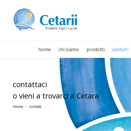
home
chi siamo
prodotti
contatti
contattaci
o vieni a trovarci a Cetara
You are here:
Home
contatti