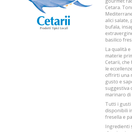
gourmet racc
Cetara. Ton
Mediterrane
alici salate
bufala, insap
extravergine
basilico fres
La qualità e
materie pri
Cetarii, che
le eccellenz
offrirti una
gusto e sapo
suggestiva 
marinaro di
Tutti i gust
disponibili 
fresella e p
Ingredienti 