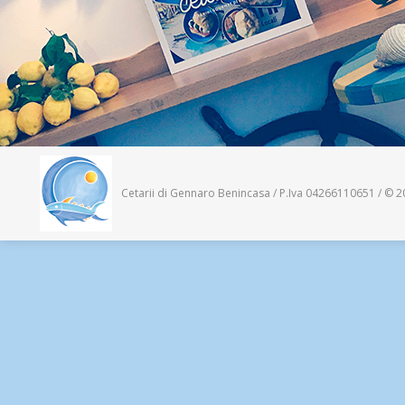
Cetarii di Gennaro Benincasa / P.Iva 04266110651 / © 