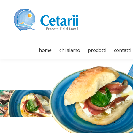
home
chi siamo
prodotti
contatti