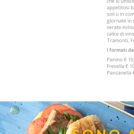
che si unisc
appetitosi 
soli o in co
giornate in 
serate esti
calice di vi
Tramonti, F
I formati da
Panino € 10
Fresella € 1
Panzanella 